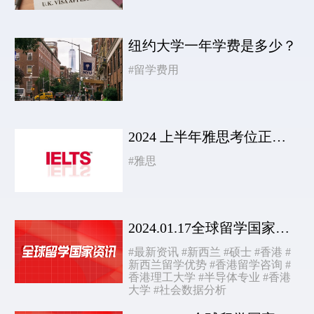
纽约大学一年学费是多少？
#留学费用
2024 上半年雅思考位正式官宣，收藏起来！
#雅思
2024.01.17全球留学国家资讯
#最新资讯
#新西兰
#硕士
#香港
#
新西兰留学优势
#香港留学咨询
#
香港理工大学
#半导体专业
#香港
大学
#社会数据分析