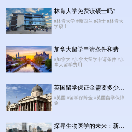
林肯大学免费读硕士吗?
#林肯大学
#新西兰
#硕士
#林肯大
学硕士
加拿大留学申请条件和费用是什么？
#加拿大
#加拿大留学申请条件
#加
拿大留学费用
英国留学保证金需要多少钱？
#英国
#留学保障金
#英国留学保障
金
探寻生物医学的未来：新西兰奥克兰大学研究生篇