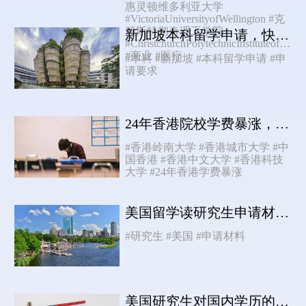
惠灵顿维多利亚大学
#VictoriaUniversityofWellington
#克
赖斯特彻奇理工学院
新加坡本科留学申请，快收好这份攻略！
#ChristchurchPolytechnicInstituteofTechnology
#商业
#医疗
#本科
#新加坡
#本科留学申请
#申
请要求
24年香港院校学费暴涨，有专业突破40万！
#香港岭南大学
#香港城市大学
#中
国香港
#香港中文大学
#香港科技
大学
#24年香港学费暴涨
美国留学读研究生申请材料（4大类材料）
#研究生
#美国
#申请材料
美国研究生对国内学历的要求高吗？需要哪些要求？