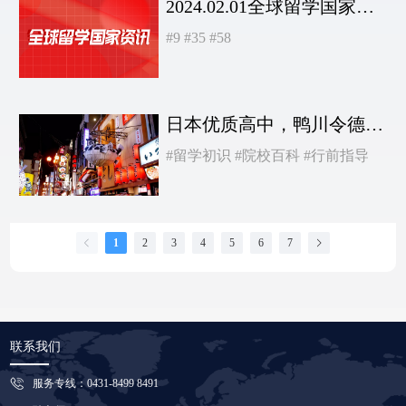
2024.02.01全球留学国家资讯
#9
#35
#58
日本优质高中，鸭川令德高等学校等你来
#留学初识
#院校百科
#行前指导
1
2
3
4
5
6
7
联系我们
服务专线：0431-8499 8491