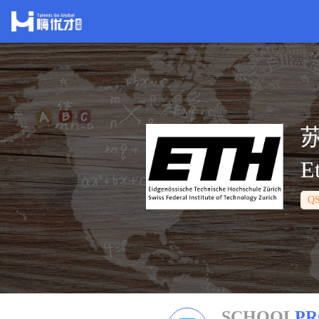
E
Q
SCHOOL
PR