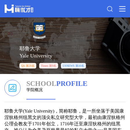
耶鲁大学
Yale University
QS 第21名
Times 第9名
USNEWS 第10名
SCHOOL
PROFILE
学院概况
耶鲁大学(Yale University)，简称耶鲁，是一所坐落于美国康
涅狄格州纽黑文的顶尖私立研究型大学，最初由康涅狄格州
公理会教友于1701年创立，1716年迁至康涅狄格州的纽黑