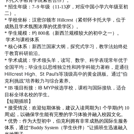
卡托大学教育学院紧密合作）。
* 招生年级：7–9 年级（11-13岁，对应中国小学六年级至初
二）。
* 学校坐标：汉密尔顿市 Hillcrest（紧邻怀卡托大学，位于
成熟且学术氛围浓厚的优质学区）。
* 学生规模：约 800名（新西兰规模较大的初中之一）。
学术与课程体系
新西兰国家大纲，探究式学习，教学法始终处
* 核心体系：
于教育科研前沿
。
学术领头羊，读写、数学、科学表现常年优于
* 学术成就：
全国平均；毕业生以思维独立性和跨学科能力著称，是通往
Hillcrest High、St Paul’s等顶级高中的黄金跳板。通过“伯
克利挑战”培养毅力与综合素养
。
IB MYP候选学校，课程与国际接轨，适合
* IB 项目衔接：
目标全球名校的学生
。
【短期插班】
* 接受情况：欢迎短期体验，建议入读周期为1 个学期(约 10
周)起，以确保学生能有完整的学习体验并融入校园文化。
* 优势：作为大型初中，伯克利拥有非常成熟的国际生服务
体系，通过“Buddy System（学生伙伴）”让插班生迅速融入