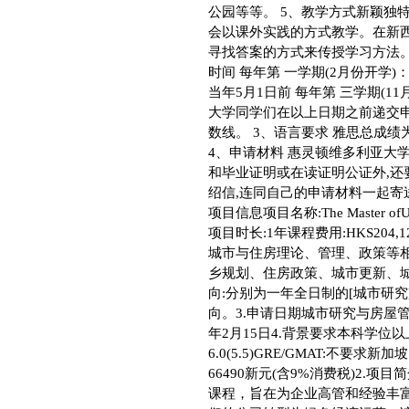
公园等等。 5、教学方式新颖独
会以课外实践的方式教学。在新
寻找答案的方式来传授学习方法。
时间 每年第 一学期(2月份开学)
当年5月1日前 每年第 三学期(1
大学同学们在以上日期之前递交申
数线。 3、语言要求 雅思总成绩为6
4、申请材料 惠灵顿维多利亚大
和毕业证明或在读证明公证外,
绍信,连同自己的申请材料一起寄
项目信息项目名称:The Master ofUr
项目时长:1年课程费用:HKS20
城市与住房理论、管理、政策等
乡规划、住房政策、城市更新、
向:分别为一年全日制的[城市研究
向。3.申请日期城市研究与房屋管
年2月15日4.背景要求本科学位
6.0(5.5)GRE/GMAT:不
66490新元(含9%消费税)2
课程，旨在为企业高管和经验丰