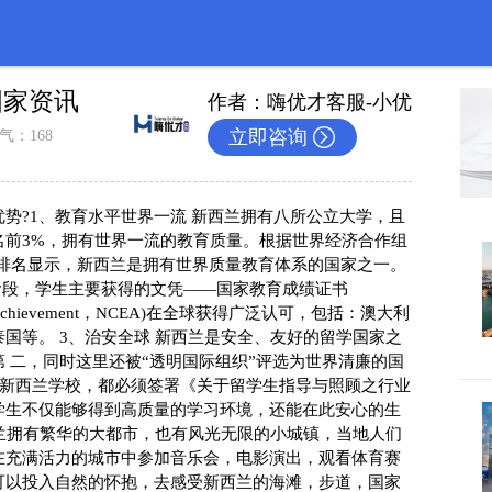
学国家资讯
作者：嗨优才客服-小优
立即咨询
气：168
势?1、教育水平世界一流 新西兰拥有八所公立大学，且
名前3%，拥有世界一流的教育质量。根据世界经济合作组
数”排名显示，新西兰是拥有世界质量教育体系的国家之一。 
阶段，学生主要获得的文凭——国家教育成绩证书
ucationalAchievement，NCEA)在全球获得广泛认可，包括：澳大利
国等。 3、治安全球 新西兰是安全、友好的留学国家之
 二，同时这里还被“透明国际组织”评选为世界清廉的国
的新西兰学校，都必须签署《关于留学生指导与照顾之行业
学生不仅能够得到高质量的学习环境，还能在此安心的生
西兰拥有繁华的大都市，也有风光无限的小城镇，当地人们
在充满活力的城市中参加音乐会，电影演出，观看体育赛
可以投入自然的怀抱，去感受新西兰的海滩，步道，国家