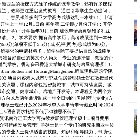
特 新西兰的授课方式除了传统的课堂教学，还有许多课程
西兰，教师更注重启发式教育，通过引导学生主动提问，
二、惠灵顿维多利亚大学高考成绩达到一本线? 1、申请
：开学上一年12月1日前 每年第 二学期(7月份开学)：开学
1月份开学)：开学当年9月1日前 建议申请惠灵顿维多利亚
请。 2、学术要求 拥有高中学历，高考成绩达到一本分
.0分(单项不低于5.5分) 或 托福(网考)总成绩为80分。 
学所要求的申请材料多，留学生除了要提供自己的成绩单
还要准备好自己的英文个人简历、专业的选择信、教授的介
送到学校。香港资讯香港大学城市研究与房屋管理硕士1.
ban Studies and HousingManagement所属院系:建筑学院
4,1202.项目内容港大城市研究及住房管理硕士旨在教授当代
相关议题，课程内容包括智慧城市、城市可持续发展、城
城市交通、健康城市、房地产开发等。本课程分为两个方
]方向以及两年兼读制或一年全日制的[房屋管理(专业)]方
理硕士现已开放2024年秋季入学申请申请截止时间:2024
以上5.语言要求托福不低于80雅思不低于
要求新加坡资讯南洋理工大学可持续发展管理理学硕士1.项目费用
.项目简介可持续发展管理理学硕士是一个专门的研究生商业学位
富的专业人士提供适当的技能、知识和领导能力，帮助他